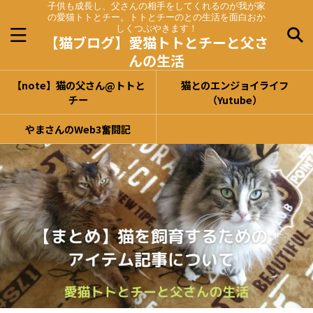
子供も成長し、父さんの相手をしてくれるのが我が家
の愛猫トトとチー。トトとチーのとの生活を面白おか
しくつぶやきます！
【猫ブログ】愛猫トトとチーと父さ
んの生活
【note】猫の父さん@トトと
猫とのエンジョイライフ
チー
（Yutube）
やまさんのWeb3奮闘記