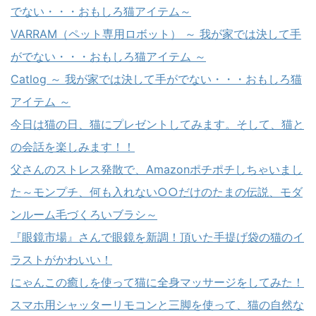
でない・・・おもしろ猫アイテム～
VARRAM（ペット専用ロボット） ～ 我が家では決して手
がでない・・・おもしろ猫アイテム ～
Catlog ～ 我が家では決して手がでない・・・おもしろ猫
アイテム ～
今日は猫の日、猫にプレゼントしてみます。そして、猫と
の会話を楽しみます！！
父さんのストレス発散で、Amazonポチポチしちゃいまし
た～モンプチ、何も入れない○○だけのたまの伝説、モダ
ンルーム毛づくろいブラシ～
『眼鏡市場』さんで眼鏡を新調！頂いた手提げ袋の猫のイ
ラストがかわいい！
にゃんこの癒しを使って猫に全身マッサージをしてみた！
スマホ用シャッターリモコンと三脚を使って、猫の自然な