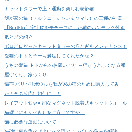
キャットタワーで上下運動を楽しむ老齢猫
我が家の猫（ノルウェージャン＆ソマリ）の三種の神器
【BirdFlix】宇宙船をモチーフにした猫のハンモック付き
爪とぎの紹介
ボロボロだったキャットタワーの爪とぎをメンテナンス！
愛猫のトトとチーも満足してくれたかな？
うちの愛猫 トトからのお願いごと ～猫がうれしくなる部
屋づくり、家づくり～
猫壱 バリバリボウルを我が家の猫のために購入してみ
た！その反応は如何に！！
レイアウト変更可能なマグネット脱着式キャットウォール
猫壁（にゃんぺき）をご存じですか！
猫に必要な運動について
猫砂は何を選べばよいか？猫のとトイレの悩みを解決！