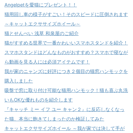
Angelpetを愛猫にプレゼント！！
猫用回し車の様子がすごい！そのスピードに圧倒されます
～キャットエクササイズホイール～
猫とせんべい 浅草 和泉屋のご紹介
猫がすすめる世界で一番かわいいスマホスタンドを紹介！
スマホスタンドはどんなものがおすすめ？スマホで寝なが
ら動画を見る人には必須アイテムです！
我が家のニャンズに好評につき２個目の猫窓ハンモックを
購入しました
吸盤で窓に取り付け可能な猫用ハンモック！猫も喜ぶ丸洗
いもOKな優れものを紹介します
『キャッチ ミー イフ ユー キャン２』に反応しなくなっ
た猫、本当に飽きてしまったのか検証してみた
キャットエクササイズホイール ～我が家では決して手が