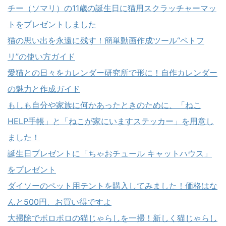
チー（ソマリ）の11歳の誕生日に猫用スクラッチャーマッ
トをプレゼントしました
猫の思い出を永遠に残す！簡単動画作成ツール“ペトフ
リ”の使い方ガイド
愛猫との日々をカレンダー研究所で形に！自作カレンダー
の魅力と作成ガイド
もしも自分や家族に何かあったときのために、「ねこ
HELP手帳」と「ねこが家にいますステッカー」を用意し
ました！
誕生日プレゼントに「ちゃおチュール キャットハウス」
をプレゼント
ダイソーのペット用テントを購入してみました！価格はな
んと500円、お買い得ですよ
大掃除でボロボロの猫じゃらしを一掃！新しく猫じゃらし