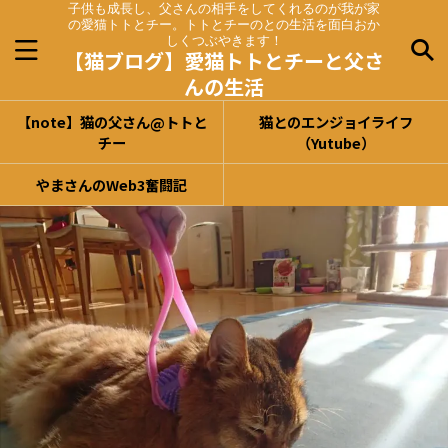
子供も成長し、父さんの相手をしてくれるのが我が家
の愛猫トトとチー。トトとチーのとの生活を面白おか
しくつぶやきます！
【猫ブログ】愛猫トトとチーと父さ
んの生活
【note】猫の父さん@トトと
猫とのエンジョイライフ
チー
（Yutube）
やまさんのWeb3奮闘記