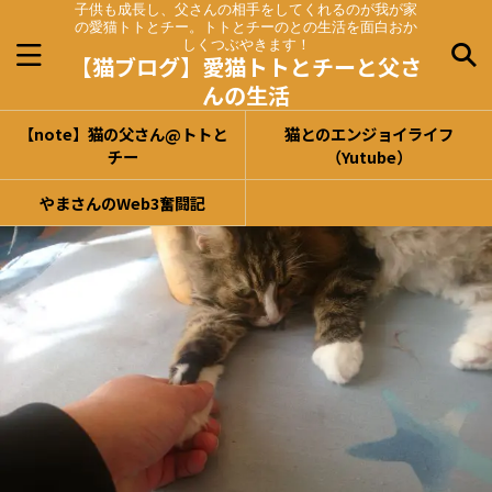
子供も成長し、父さんの相手をしてくれるのが我が家
の愛猫トトとチー。トトとチーのとの生活を面白おか
しくつぶやきます！
【猫ブログ】愛猫トトとチーと父さ
んの生活
【note】猫の父さん@トトと
猫とのエンジョイライフ
チー
（Yutube）
やまさんのWeb3奮闘記