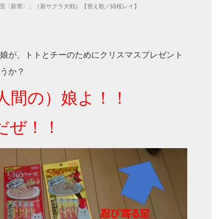
団〈新章〉」（新サクラ大戦）【替え歌／緋桜レイ】
娘が、トトとチーのためにクリスマスプレゼント
うか？
人間の）娘よ！！
だぜ！！