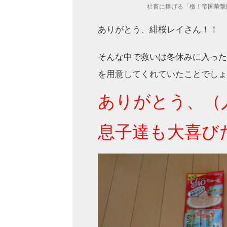
社畜に捧げる「檄！帝国華撃
ありがとう、緋桜レイさん！！
そんな中で
救いは冬休みに入った
を用意してくれていたことでしょ
ありがとう、（
息子達も大喜び