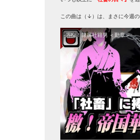
この曲は（↓）は、まさに今週の
愚痴！隷属社籍男 ＜勤章＞