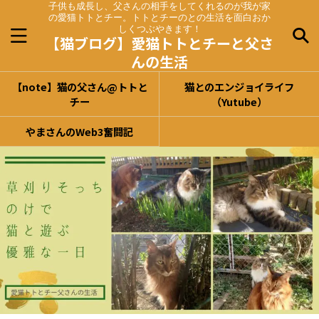
子供も成長し、父さんの相手をしてくれるのが我が家
の愛猫トトとチー。トトとチーのとの生活を面白おか
しくつぶやきます！
【猫ブログ】愛猫トトとチーと父さ
んの生活
【note】猫の父さん@トトと
猫とのエンジョイライフ
チー
（Yutube）
やまさんのWeb3奮闘記