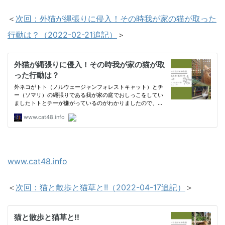
＜
次回：外猫が縄張りに侵入！その時我が家の猫が取った
行動は？（2022-02-21追記）
＞
www.cat48.info
＜
次回：猫と散歩と猫草と!!（2022-04-17追記）
＞