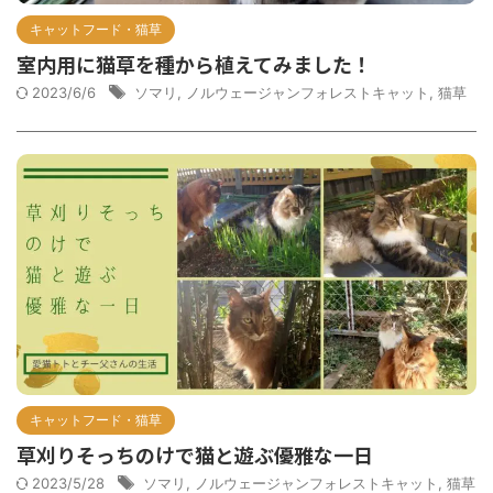
キャットフード・猫草
室内用に猫草を種から植えてみました！
2023/6/6
ソマリ
,
ノルウェージャンフォレストキャット
,
猫草
キャットフード・猫草
草刈りそっちのけで猫と遊ぶ優雅な一日
2023/5/28
ソマリ
,
ノルウェージャンフォレストキャット
,
猫草