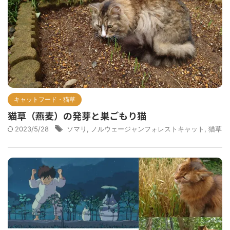
キャットフード・猫草
猫草（燕麦）の発芽と巣ごもり猫
2023/5/28
ソマリ
,
ノルウェージャンフォレストキャット
,
猫草