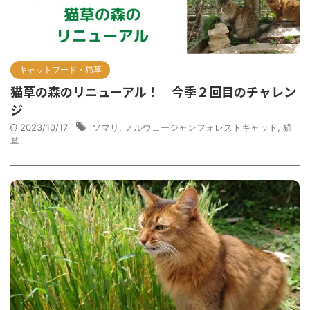
キャットフード・猫草
猫草の森のリニューアル！ 今季２回目のチャレン
ジ
2023/10/17
ソマリ
,
ノルウェージャンフォレストキャット
,
猫
草