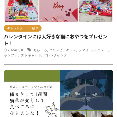
キャットフード・猫草
バレンタインには大好きな猫におやつをプレゼン
ト！
2024/2/10
ちゅーる
,
クリスピーキッス
,
ソマリ
,
ノルウェージ
ャンフォレストキャット
,
バレンタインデー