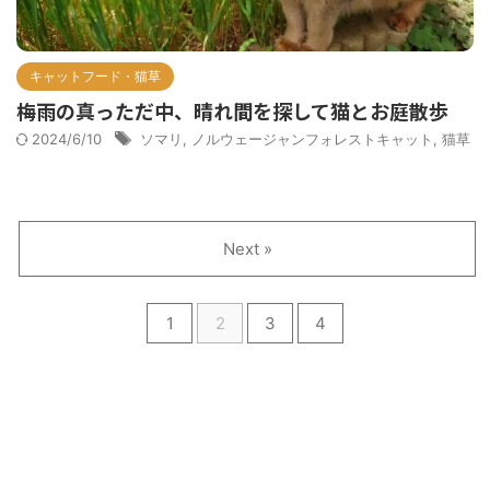
キャットフード・猫草
梅雨の真っただ中、晴れ間を探して猫とお庭散歩
2024/6/10
ソマリ
,
ノルウェージャンフォレストキャット
,
猫草
Next »
1
2
3
4