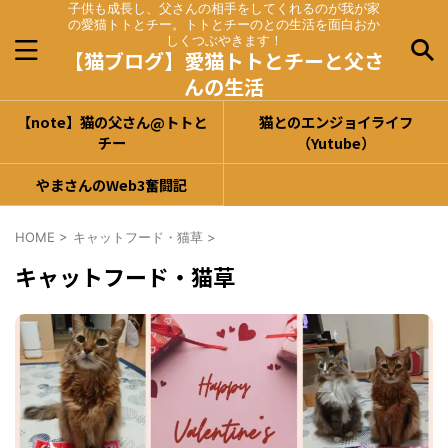
子供も成長し、父さんの相手をしてくれるのが我が家
の愛猫トトとチー。トトとチーのとの生活を面白おか
しくつぶやきます！
【猫ブログ】愛猫トトとチーと父さ
んの生活
【note】猫の父さん@トトと
猫とのエンジョイライフ
チー
（Yutube）
やまさんのWeb3奮闘記
HOME
>
キャットフード・猫草
>
キャットフード・猫草