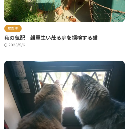
猫散歩
秋の気配 雑草生い茂る庭を探検する猫
2023/5/6