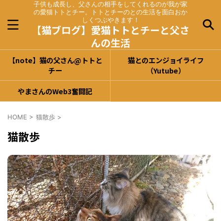
子供も成長し、父さんの相手をしてくれるのが我が家
の愛猫トトとチー。トトとチーのとの生活を面白おか
しくつぶやきます！
【猫ブログ】愛猫トトとチーと父さ
んの生活
【note】猫の父さん@トトと
猫とのエンジョイライフ
チー
（Yutube）
やまさんのWeb3奮闘記
HOME
>
猫散歩
>
猫散歩