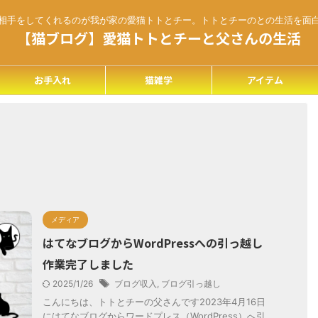
相手をしてくれるのが我が家の愛猫トトとチー。トトとチーのとの生活を面
【猫ブログ】愛猫トトとチーと父さんの生活
お手入れ
猫雑学
アイテム
メディア
はてなブログからWordPressへの引っ越し
作業完了しました
2025/1/26
ブログ収入
,
ブログ引っ越し
こんにちは、トトとチーの父さんです2023年4月16日
にはてなブログからワードプレス（WordPress）へ引