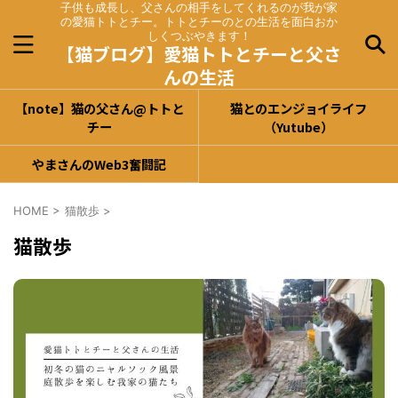
子供も成長し、父さんの相手をしてくれるのが我が家
の愛猫トトとチー。トトとチーのとの生活を面白おか
しくつぶやきます！
【猫ブログ】愛猫トトとチーと父さ
んの生活
【note】猫の父さん@トトと
猫とのエンジョイライフ
チー
（Yutube）
やまさんのWeb3奮闘記
HOME
>
猫散歩
>
猫散歩