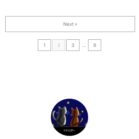
Next »
1
2
3
…
6