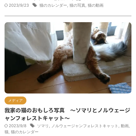
2023/9/23
猫のカレンダー
,
猫の写真
,
猫の動画
メディア
我家の猫のおもしろ写真 ～ソマリとノルウェージ
ャンフォレストキャット～
2023/9/8
ソマリ
,
ノルウェージャンフォレストキャット
,
動画
,
猫
,
猫のカレンダー