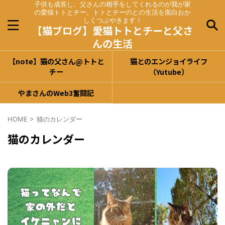
子供も成長し、父さんの相手をしてくれるのが我が家
の愛猫トトとチー。トトとチーのとの生活を面白おか
しくつぶやきます！
【猫ブログ】愛猫トトとチーと父さ
んの生活
【note】猫の父さん@トトと
猫とのエンジョイライフ
チー
（Yutube）
やまさんのWeb3奮闘記
HOME
>
猫のカレンダー
猫のカレンダー