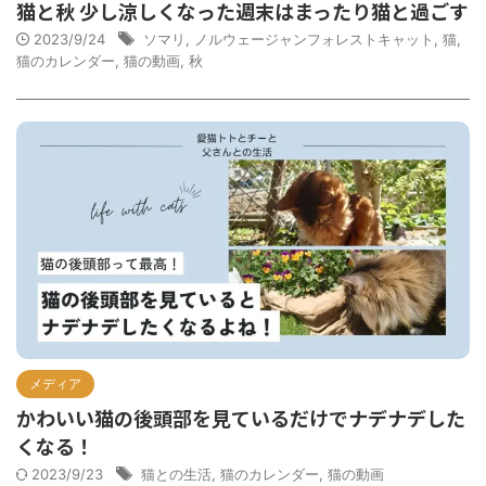
猫と秋 少し涼しくなった週末はまったり猫と過ごす
2023/9/24
ソマリ
,
ノルウェージャンフォレストキャット
,
猫
,
猫のカレンダー
,
猫の動画
,
秋
メディア
かわいい猫の後頭部を見ているだけでナデナデした
くなる！
2023/9/23
猫との生活
,
猫のカレンダー
,
猫の動画