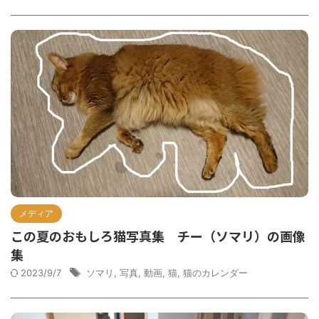
メディア
この夏のおもしろ猫写真集 チー（ソマリ）の画像
集
2023/9/7
ソマリ
,
写真
,
動画
,
猫
,
猫のカレンダー