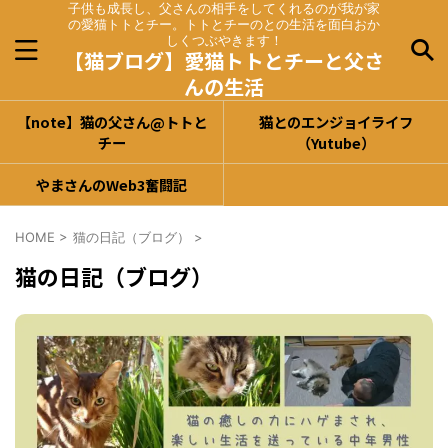
子供も成長し、父さんの相手をしてくれるのが我が家
の愛猫トトとチー。トトとチーのとの生活を面白おか
しくつぶやきます！
【猫ブログ】愛猫トトとチーと父さ
んの生活
【note】猫の父さん@トトと
猫とのエンジョイライフ
チー
（Yutube）
やまさんのWeb3奮闘記
HOME
>
猫の日記（ブログ）
>
猫の日記（ブログ）