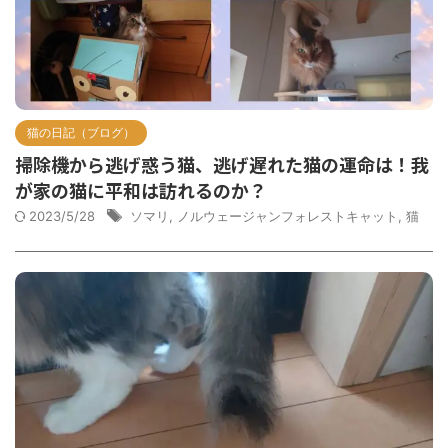
猫の日記（ブログ）
掃除機から逃げ惑う猫、逃げ遅れた猫の運命は！我
が家の猫に平和は訪れるのか？
2023/5/28
ソマリ
,
ノルウェージャンフォレストキャット
,
猫