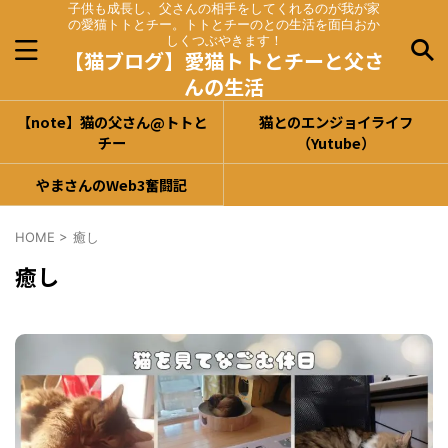
子供も成長し、父さんの相手をしてくれるのが我が家
の愛猫トトとチー。トトとチーのとの生活を面白おか
しくつぶやきます！
【猫ブログ】愛猫トトとチーと父さ
んの生活
【note】猫の父さん@トトと
猫とのエンジョイライフ
チー
（Yutube）
やまさんのWeb3奮闘記
HOME
>
癒し
癒し