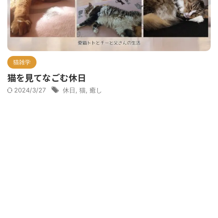
猫雑学
猫を見てなごむ休日
2024/3/27
休日
,
猫
,
癒し