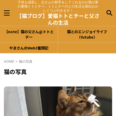
子供も成長し、父さんの相手をしてくれるのが我が家
の愛猫トトとチー。トトとチーのとの生活を面白おか
しくつぶやきます！
【猫ブログ】愛猫トトとチーと父さ
んの生活
【note】猫の父さん@トトと
猫とのエンジョイライフ
チー
（Yutube）
やまさんのWeb3奮闘記
HOME
>
猫の写真
猫の写真