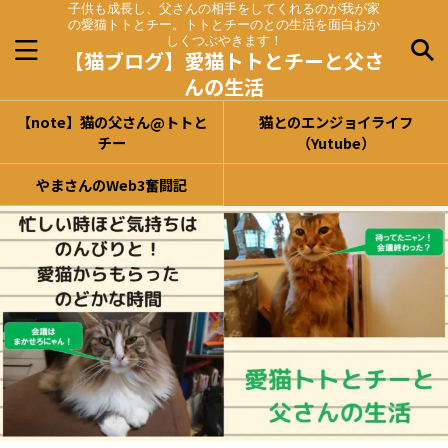
子供も成長し、父さんの相手をしてくれるのが我が家
の愛猫トトとチー。トトとチーのとの生活を面白おか
しくつぶやきます！
【猫ブログ】愛猫トトとチーと父さ
んの生活
【note】猫の父さん@トトと
猫とのエンジョイライフ
チー
（Yutube）
やまさんのWeb3奮闘記